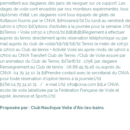
permettent aux stagiaires dès 9ans de naviguer sur ce support. Les
stages de voile sont encadrés par nos moniteurs expérimentés, tous
diplômés d'état. Les stagiaires sont tous équipés de gilets de
flottaison fournis par le CNVA. [b]Horaires[/b] Du lundi au vendredi de
14h00 à 17h00 [b]Options d'activités à la journée pour la semaine :[/b]
[b]Tennis + Voile 10h30 à 17h00[/b] [b][b][b][b]Règlement à effectuer
auprès du tennis directement après réservation téléphonique ou par
mail auprès du club de voile[/b][/b][/b][/b] Tennis le matin de 10h30
à 12h00 au Club de tennis + Activité Voile les après-midis de 14h00 à
17h00 au CNVA Transfert Club de Tennis /Club de Voile assuré par
un animateur du Club de Tennis. [b]Tarif[/b] : 275€ par stagiaire
Renseignement au Club de tennis : 06.88.49.79.46 ou auprès du
CNVA 04 79 34 10 74 [b]Prendre contact avec le secrétariat du CNVA
pour toute réservation d'option tennis à la journée.[/b]
[b]Tel:04.79.34.10.74 / e mail [/b]: info@cnva.com [b]Le CNVA,
école de voile labellisée par la Fédération Française de Voile et
agréé Jeunesse et Sports.[/b]
Proposée par : Club Nautique Voile d'Aix-les-bains