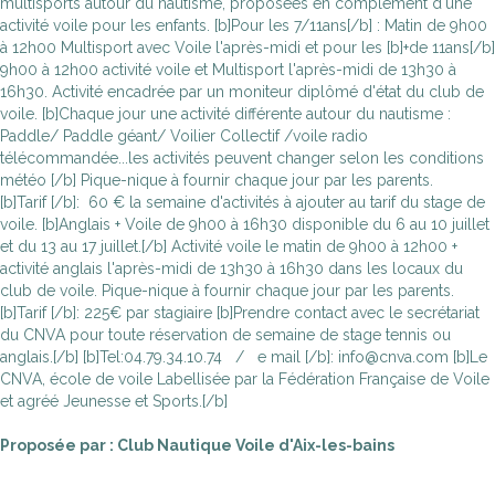
multisports autour du nautisme, proposées en complément d'une
activité voile pour les enfants. [b]Pour les 7/11ans[/b] : Matin de 9h00
à 12h00 Multisport avec Voile l'après-midi et pour les [b]+de 11ans[/b]
9h00 à 12h00 activité voile et Multisport l'après-midi de 13h30 à
16h30. Activité encadrée par un moniteur diplômé d'état du club de
voile. [b]Chaque jour une activité différente autour du nautisme :
Paddle/ Paddle géant/ Voilier Collectif /voile radio
télécommandée...les activités peuvent changer selon les conditions
météo [/b] Pique-nique à fournir chaque jour par les parents.
[b]Tarif [/b]: 60 € la semaine d'activités à ajouter au tarif du stage de
voile. [b]Anglais + Voile de 9h00 à 16h30 disponible du 6 au 10 juillet
et du 13 au 17 juillet.[/b] Activité voile le matin de 9h00 à 12h00 +
activité anglais l'après-midi de 13h30 à 16h30 dans les locaux du
club de voile. Pique-nique à fournir chaque jour par les parents.
[b]Tarif [/b]: 225€ par stagiaire [b]Prendre contact avec le secrétariat
du CNVA pour toute réservation de semaine de stage tennis ou
anglais.[/b] [b]Tel:04.79.34.10.74 / e mail [/b]: info@cnva.com [b]Le
CNVA, école de voile Labellisée par la Fédération Française de Voile
et agréé Jeunesse et Sports.[/b]
Proposée par : Club Nautique Voile d'Aix-les-bains