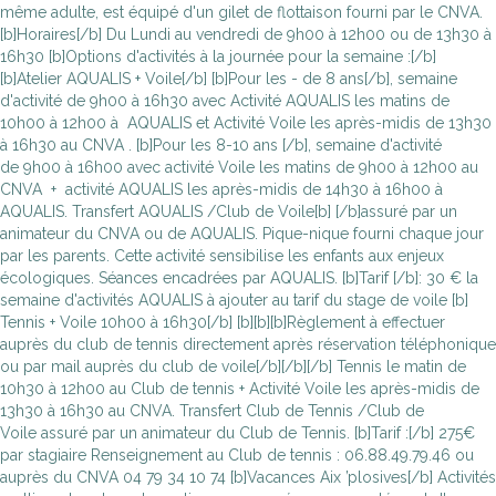
même adulte, est équipé d'un gilet de flottaison fourni par le CNVA.
[b]Horaires[/b] Du Lundi au vendredi de 9h00 à 12h00 ou de 13h30 à
16h30 [b]Options d'activités à la journée pour la semaine :[/b]
[b]Atelier AQUALIS + Voile[/b] [b]Pour les - de 8 ans[/b], semaine
d'activité de 9h00 à 16h30 avec Activité AQUALIS les matins de
10h00 à 12h00 à AQUALIS et Activité Voile les après-midis de 13h30
à 16h30 au CNVA . [b]Pour les 8-10 ans [/b], semaine d'activité
de 9h00 à 16h00 avec activité Voile les matins de 9h00 à 12h00 au
CNVA + activité AQUALIS les après-midis de 14h30 à 16h00 à
AQUALIS. Transfert AQUALIS /Club de Voile[b] [/b]assuré par un
animateur du CNVA ou de AQUALIS. Pique-nique fourni chaque jour
par les parents. Cette activité sensibilise les enfants aux enjeux
écologiques. Séances encadrées par AQUALIS. [b]Tarif [/b]: 30 € la
semaine d'activités AQUALIS à ajouter au tarif du stage de voile [b]
Tennis + Voile 10h00 à 16h30[/b] [b][b][b]Règlement à effectuer
auprès du club de tennis directement après réservation téléphonique
ou par mail auprès du club de voile[/b][/b][/b] Tennis le matin de
10h30 à 12h00 au Club de tennis + Activité Voile les après-midis de
13h30 à 16h30 au CNVA. Transfert Club de Tennis /Club de
Voile assuré par un animateur du Club de Tennis. [b]Tarif :[/b] 275€
par stagiaire Renseignement au Club de tennis : 06.88.49.79.46 ou
auprès du CNVA 04 79 34 10 74 [b]Vacances Aix ’plosives[/b] Activités