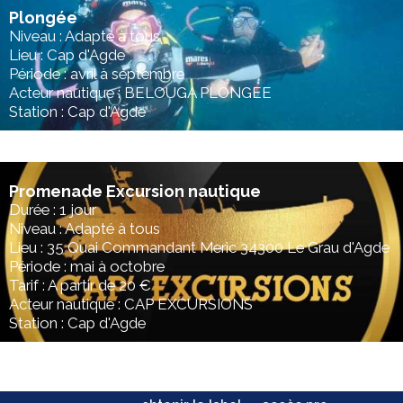
Plongée
Niveau : Adapté à tous
Lieu : Cap d'Agde
Période : avril à septembre
Acteur nautique : BELOUGA PLONGEE
Station : Cap d'Agde
Promenade Excursion nautique
Durée : 1 jour
Niveau : Adapté à tous
Lieu : 35 Quai Commandant Meric 34300 Le Grau d'Agde
Période : mai à octobre
Tarif : A partir de 20 €
Acteur nautique : CAP EXCURSIONS
Station : Cap d'Agde