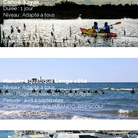
Canoë-kayak
Durée : 1 jour
Niveau : Adapté à tous
Lieu : Parking du Ponant 34300 Agde
Période : avril à septembre
Tarif : 20 €
Station : Cap d'Agde
Marche aquatique Longe côte
Niveau : Adapté à tous
Lieu : Plage Richelieu Est - Cap d'Agde
Période : avril à septembre
Acteur nautique : AQUARANDO-BRESCOU
Station : Cap d'Agde