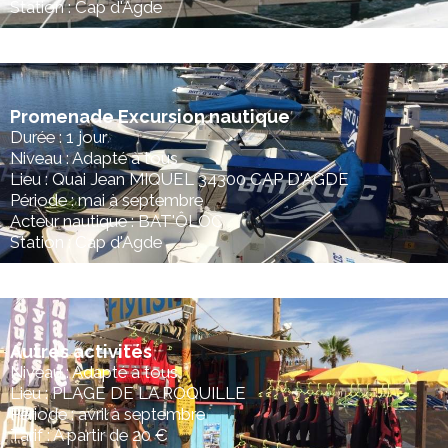
Station : Cap d'Agde
Promenade Excursion nautique
Durée : 1 jour
Niveau : Adapté à tous
Lieu : Quai Jean MIQUEL 34300 CAP D'AGDE
Période : mai à septembre
Acteur nautique : BAT'ÔLOC
Station : Cap d'Agde
Autres activités
Niveau : Adapté à tous
Lieu : PLAGE DE LA ROQUILLE
Période : avril à septembre
Tarif : A partir de 20 €