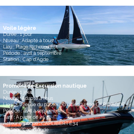
Voile légère
Durée : 1 jour
Niveau : Adapté à tous
Lieu : Plage Richelieu Est
Période : avril à septembre
Station : Cap d'Agde
Promenade Excursion nautique
Durée : 1 jour
Niveau : Adapté à tous
Lieu : 5 avenue du passeur challiès 34300 CAP D'AGDE
Période : avril à septembre
Tarif : A partir de 25 €
Acteur nautique : CAPLIBERTÉ34
Station : Cap d'Agde