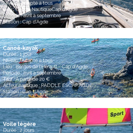
Niveau : Adapté à tous
Lieu : Centre NautiqueCap d'Agde
Période : avril à septembre
Station : Cap d'Agde
Canoë-kayak
Durée : 1 jour
Niveau : Adapté à tous
Lieu : Berges de l'Hérault - Cap d'Agde
Période : avril à septembre
Tarif : A partir de 20 €
Acteur nautique : PADDLE ESCAP'AGDE
Station : Cap d'Agde
Voile légère
Durée : 2 jours