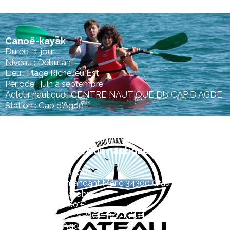
Canoë-kayak
Durée : 1 jour
Niveau : Débutant
Lieu : Plage Richelieu Est
Période : juin à septembre
Acteur nautique : CENTRE NAUTIQUE DU CAP D AGDE
Station : Cap d'Agde
Promenade Excursion nautique
Durée : 1 jour
Niveau : Adapté à tous
Lieu : Quai Commandant Méric 34300 Grau d'Agde
Période : mai à octobre
Tarif : A partir de 60 €
Acteur nautique : ESPACE BATEAU
Station : Cap d'Agde