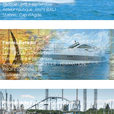
Période : avril à septembre
Acteur nautique : PAPY BALI
Station : Cap d'Agde
Permis Bateau
Niveau : Adapté à tous
Lieu : 4 Quai Di Dominico
Période : avril à septembre
Acteur nautique : BOOSTER - FORMATION
PROFESSIONNELLE
Station : Cap d'Agde
Promenade Excursion nautique
Niveau : Adapté à tous
Lieu : Centre Port