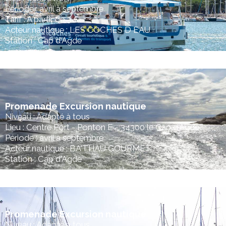
Période : avril à septembre
Tarif : A partir de 3 €
Acteur nautique : LES COCHES D EAU
Station : Cap d'Agde
Promenade Excursion nautique
Niveau : Adapté à tous
Lieu : Centre Port - Ponton E - 34300 le Cap d'Agde
Période : avril à septembre
Acteur nautique : BA'THAU GOURMET
Station : Cap d'Agde
Promenade Excursion nautique
Niveau : Adapté à tous