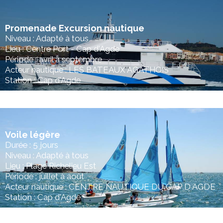
Promenade Excursion nautique
Niveau : Adapté à tous
Lieu : Centre Port - Cap d'Agde
Période : avril à septembre
Acteur nautique : LES BATEAUX AGATHOIS
Station : Cap d'Agde
Voile légère
Durée : 5 jours
Niveau : Adapté à tous
Lieu : Plage Richelieu Est
Période : juillet à août
Acteur nautique : CENTRE NAUTIQUE DU CAP D AGDE
Station : Cap d'Agde