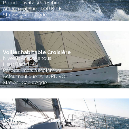
Période : avril à septembre
Acteur nautique : TOP KITE
Station : Cap d'Agde
Voilier habitable Croisière
Niveau : Adapté à tous
Lieu : Bassin IV
Période : mars à septembre
Acteur nautique : A BORD VOILE
Station : Cap d'Agde
Voilier habitable Croisière
Durée : 5 jours