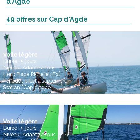
d'Agde
49 offres sur Cap d'Agde
Voile légère
Durée : 5 jours
Niveau : Adapté à tous
Lieu : Plage Richelieu Est
Période : juillet à septembre
Station : Cap d'Agde
Voile légère
Durée : 5 jours
Niveau : Adapté à tous