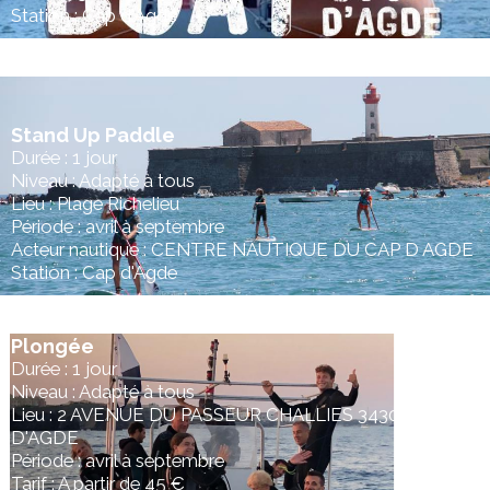
Station : Cap d'Agde
Stand Up Paddle
Durée : 1 jour
Niveau : Adapté à tous
Lieu : Plage Richelieu
Période : avril à septembre
Acteur nautique : CENTRE NAUTIQUE DU CAP D AGDE
Station : Cap d'Agde
Plongée
Durée : 1 jour
Niveau : Adapté à tous
Lieu : 2 AVENUE DU PASSEUR CHALLIES 34300 CAP
D'AGDE
Période : avril à septembre
Tarif : A partir de 45 €