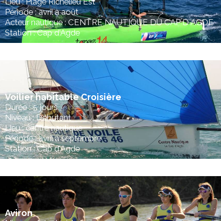
Lieu : Plage Richelieu Est
Période : avril à août
Acteur nautique : CENTRE NAUTIQUE DU CAP D AGDE
Station : Cap d'Agde
Voilier habitable Croisière
Durée : 5 jours
Niveau : Débutant
Lieu : centre nautique
Période : avril à septembre
Station : Cap d'Agde
Aviron