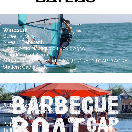
Windsurf
Durée : 5 jours
Niveau : Débutant
Lieu : Centre Nautique du Cap d'Agde
Période : juillet à août
Acteur nautique : CENTRE NAUTIQUE DU CAP D AGDE
Station : Cap d'Agde
Autres activités
Niveau : Adapté à tous
Lieu : Cap d'Agde
Période : avril à septembre
Tarif : 115 €