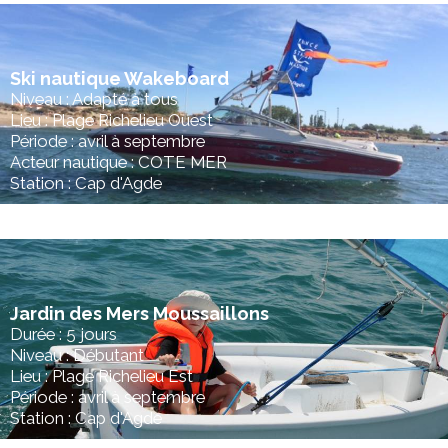
Ski nautique Wakeboard
Niveau : Adapté à tous
Lieu : Plage Richelieu Ouest
Période : avril à septembre
Acteur nautique : COTE MER
Station : Cap d'Agde
Jardin des Mers Moussaillons
Durée : 5 jours
Niveau : Débutant
Lieu : Plage Richelieu Est
Période : avril à septembre
Station : Cap d'Agde