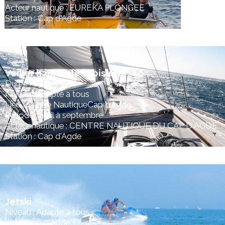
Acteur nautique : EUREKA PLONGEE
Station : Cap d'Agde
Voilier habitable Croisière
Durée : 1 jour
Niveau : Adapté à tous
Lieu : Centre NautiqueCap d'Agde
Période : avril à septembre
Acteur nautique : CENTRE NAUTIQUE DU CAP D AGDE
Station : Cap d'Agde
Jetski
Niveau : Adapté à tous
Lieu : Cap d'Agde