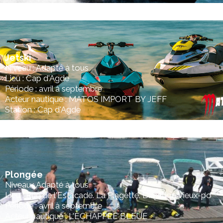
Jetski
Niveau : Adapté à tous
Lieu : Cap d'Agde
Période : avril à septembre
Acteur nautique : MATOS IMPORT BY JEFF
Station : Cap d'Agde
Plongée
Niveau : Adapté à tous
Lieu : Rue de l'Estacade. La Plagette. Direction Vieux-po
Période : avril à septembre
Acteur nautique : L'ECHAPPEE BLEUE