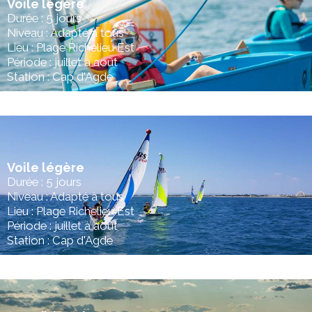
Voile légère
Durée : 5 jours
Niveau : Adapté à tous
Lieu : Plage Richelieu Est
Période : juillet à août
Station : Cap d'Agde
Voile légère
Durée : 5 jours
Niveau : Adapté à tous
Lieu : Plage Richelieu Est
Période : juillet à août
Station : Cap d'Agde