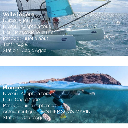
Voile légère
Durée : 5 jours
Niveau : Adapté à tous
Lieu : Plage Richelieu Est
Période : juillet à août
Tarif : 249 €
Station : Cap d'Agde
Plongée
Niveau : Adapté à tous
Lieu : Cap d'Agde
Période : juin à septembre
Acteur nautique : SENTIER SOUS MARIN
Station : Cap d'Agde