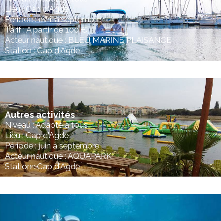
Lieu : Cap d'Agde
Période : avril à septembre
Tarif : A partir de 100 €
Acteur nautique : BLEU MARINE PLAISANCE
Station : Cap d'Agde
Autres activités
Niveau : Adapté à tous
Lieu : Cap d'Agde
Période : juin à septembre
Acteur nautique : AQUAPARK
Station : Cap d'Agde