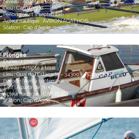
Niveau : Adapté à tous
Lieu : Cap d'Agde
Période : avril à septembre
Acteur nautique : AVIRON AGATHOIS
Station : Cap d'Agde
Plongée
Durée : 1 jour
Niveau : Adapté à tous
Lieu : Quai de l’Estacade – 34300 Le Cap d’Agde
Période : avril à septembre
Tarif : A partir de 70 €
Acteur nautique : CAP BLEU
Station : Cap d'Agde