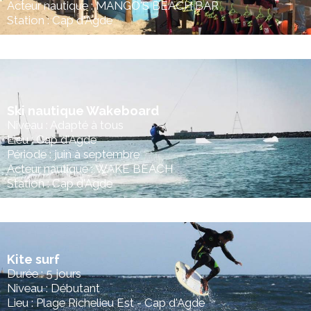
Acteur nautique : MANGO'S BEACH BAR
Station : Cap d'Agde
Ski nautique Wakeboard
Niveau : Adapté à tous
Lieu : Cap d'Agde
Période : juin à septembre
Acteur nautique : WAKE BEACH
Station : Cap d'Agde
Kite surf
Durée : 5 jours
Niveau : Débutant
Lieu : Plage Richelieu Est - Cap d'Agde