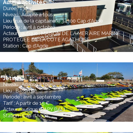
Autres activités
Durée : 1 jour
Niveau : Adapté à tous
Lieu : rue de la capitainerie 34300 Cap d'Agde
Période : avril à octobre
Acteur nautique : MAISON DE LA MER AIRE MARINE
PROTEGEE DE LA COTE AGATHOISE
Station : Cap d'Agde
Jetski
Niveau : Adapté à tous
Lieu : Bassin IV
Période : avril à septembre
Tarif : A partir de 15 €
Acteur nautique : PAPY BALI
Station : Cap d'Agde