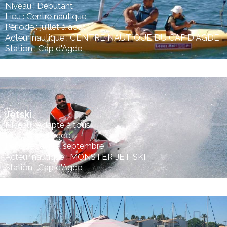
Niveau : Débutant
Lieu : Centre nautique
Période : juillet à août
Acteur nautique : CENTRE NAUTIQUE DU CAP D AGDE
Station : Cap d'Agde
Jetski
Niveau : Adapté à tous
Lieu : Cap d'Agde
Période : avril à septembre
Acteur nautique : MONSTER JET SKI
Station : Cap d'Agde