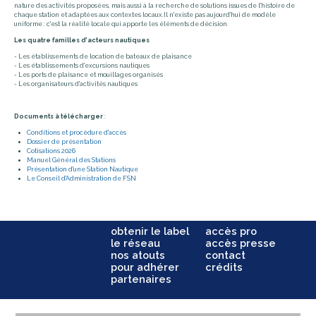
nature des activités proposées, mais aussi à la recherche de solutions issues de l'histoire de
chaque station et adaptées aux contextes locaux.Il n'existe pas aujourd'hui de modèle
uniforme : c'est la réalité locale qui apporte les éléments de décision.
Les quatre familles d'acteurs nautiques
- Les établissements de location de bateaux de plaisance
- Les établissements d'excursions nautiques
- Les ports de plaisance et mouillages organisés
- Les organisateurs d'activités nautiques
Documents à télécharger
:
Conditions et procédure d'accès
Dossier de présentation
Cotisations 2026
Manuel Général des Stations
Présentation d'une Station Nautique
Le Conseil d'Administration de FSN
obtenir le label
accès pro
le réseau
accès presse
nos atouts
contact
pour adhérer
crédits
partenaires