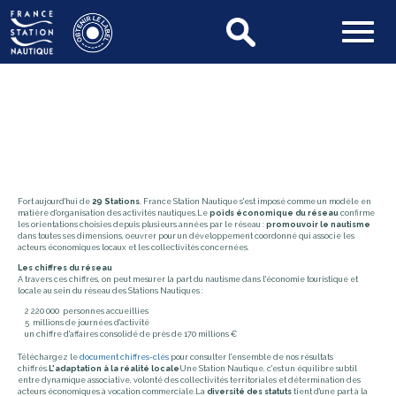
NOTRE RÉSEAU
Fort aujourd'hui de
29
Stations
, France Station Nautique s'est imposé comme un modèle en
matière d'organisation des activités nautiques.Le
poids économique du réseau
confirme
les orientations choisies depuis plusieurs années par le réseau :
promouvoir le nautisme
dans toutes ses dimensions, oeuvrer pour un développement coordonné qui associe les
acteurs économiques locaux et les collectivités concernées.
Les chiffres du réseau
A travers ces chiffres, on peut mesurer la part du nautisme dans l'économie touristique et
locale au sein du réseau des Stations Nautiques :
2 220 000 personnes accueillies
5 millions de journées d'activité
un chiffre d'affaires consolidé de près de 170 millions €
Téléchargez le
document chiffres-clés
pour consulter l'ensemble de nos résultats
chiffrés.
L'adaptation à la réalité locale
Une Station Nautique, c'est un équilibre subtil
entre dynamique associative, volonté des collectivités territoriales et détermination des
acteurs économiques à vocation commerciale.La
diversité des statuts
tient d'une part à la