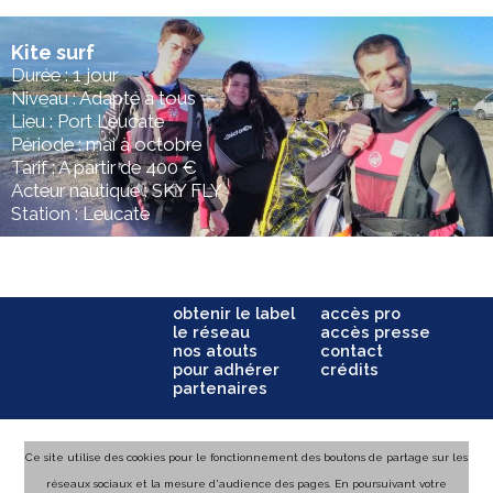
Kite surf
Durée : 1 jour
Niveau : Adapté à tous
Lieu : Port Leucate
Période : mai à octobre
Tarif : A partir de 400 €
Acteur nautique : SKY FLY
Station : Leucate
obtenir le label
accès pro
le réseau
accès presse
nos atouts
contact
pour adhérer
crédits
partenaires
Ce site utilise des cookies pour le fonctionnement des boutons de partage sur les
réseaux sociaux et la mesure d'audience des pages. En poursuivant votre