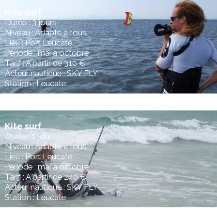
Kite surf
Durée : 3 jours
Niveau : Adapté à tous
Lieu : Port Leucate
Période : mai à octobre
Tarif : A partir de 310 €
Acteur nautique : SKY FLY
Station : Leucate
Kite surf
Durée : 1 jour
Niveau : Adapté à tous
Lieu : Port Leucate
Période : mai à octobre
Tarif : A partir de 240 €
Acteur nautique : SKY FLY
Station : Leucate