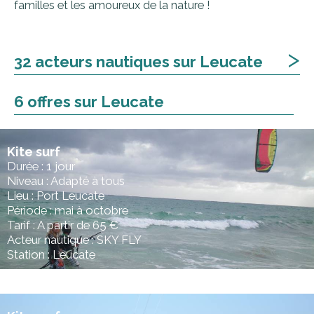
familles et les amoureux de la nature !
>
32 acteurs nautiques sur Leucate
6 offres sur Leucate
Kite surf
Durée : 1 jour
Niveau : Adapté à tous
Lieu : Port Leucate
Période : mai à octobre
Tarif : A partir de 65 €
Acteur nautique : SKY FLY
Station : Leucate