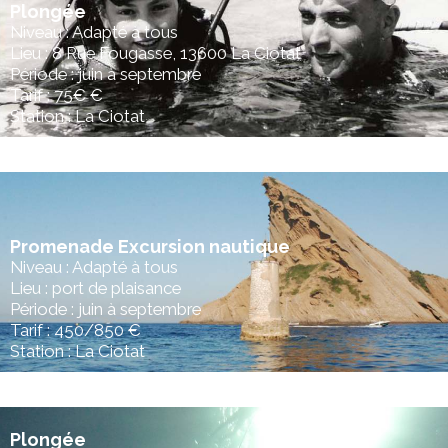
Plongée
Niveau : Adapté à tous
Lieu : 8 Rue Fougasse, 13600 La Ciotat
Période : juin à septembre
Tarif : 75€ €
Station : La Ciotat
Promenade Excursion nautique
Niveau : Adapté à tous
Lieu : port de plaisance
Période : juin à septembre
Tarif : 450/850 €
Station : La Ciotat
Plongée