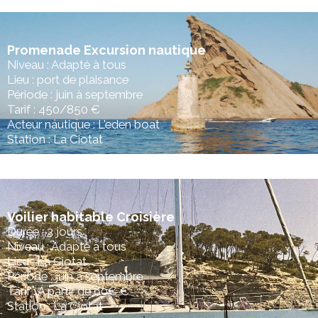
Promenade Excursion nautique
Niveau : Adapté à tous
Lieu : port de plaisance
Période : juin à septembre
Tarif : 450/850 €
Acteur nautique : L'eden boat
Station : La Ciotat
Voilier habitable Croisière
Durée : 3 jours
Niveau : Adapté à tous
Lieu : La Ciotat
Période : juin à septembre
Tarif : A partir de 60€ €
Station : La Ciotat