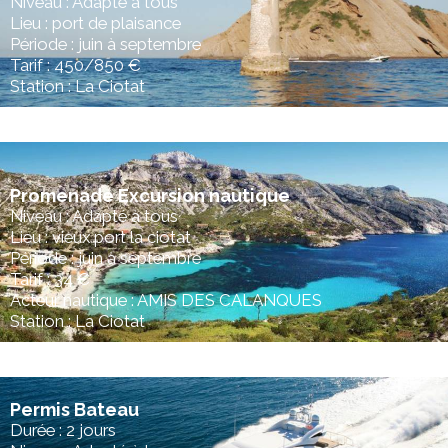
Niveau : Adapté à tous
Lieu : port de plaisance
Période : juin à septembre
Tarif : 450/850 €
Station : La Ciotat
Promenade Excursion nautique
Niveau : Adapté à tous
Lieu : vieux port la ciotat
Période : juin à septembre
Tarif : 34 €
Acteur nautique : AMIS DES CALANQUES
Station : La Ciotat
Permis Bateau
Durée : 2 jours