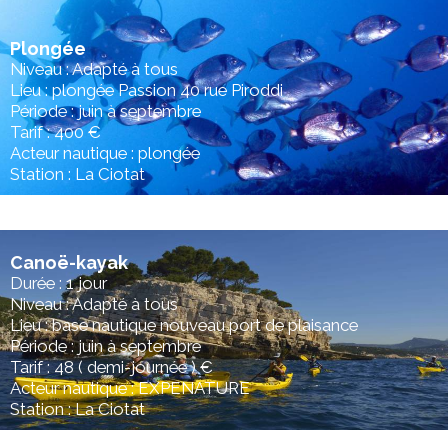
Plongée
Niveau : Adapté à tous
Lieu : plongée Passion 40 rue Piroddi
Période : juin à septembre
Tarif : 400 €
Acteur nautique : plongée
Station : La Ciotat
Canoë-kayak
Durée : 1 jour
Niveau : Adapté à tous
Lieu : base nautique nouveau port de plaisance
Période : juin à septembre
Tarif : 48 ( demi-journée ) €
Acteur nautique : EXPENATURE
Station : La Ciotat