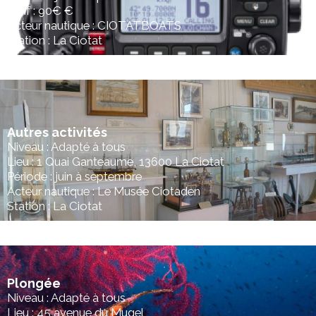
Tarif : 90€ €
Acteur nautique : CIOTATBOATS
Station : La Ciotat
Autres activités
Niveau : Adapté à tous
Lieu : 1 Quai Ganteaume, 13600 La Ciotat
Période : juin à septembre
Acteur nautique : Le Musée Ciotaden
Station : La Ciotat
Plongée
Niveau : Adapté à tous
Lieu : 45 avenue du Mugel