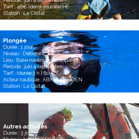
Période : juin à septembre
Tarif : 48€ (demi-journée ) €
Station : La Ciotat
Plongée
Durée : 1 jour
Niveau : Débutant
Lieu : Base nautique municipale
Période : juin à septembre
Tarif : (durée 3 h ) 60 €
Acteur nautique : ABYSS GARDEN
Station : La Ciotat
Autres activités
Durée : 3 jours