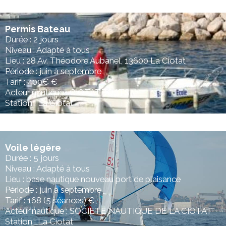
Permis Bateau
Durée : 2 jours
Niveau : Adapté à tous
Lieu : 28 Av. Théodore Aubanel, 13600 La Ciotat
Période : juin à septembre
Tarif : 400€ €
Acteur nautique : CIOTATBOATS
Station : La Ciotat
Voile légère
Durée : 5 jours
Niveau : Adapté à tous
Lieu : base nautique nouveau port de plaisance
Période : juin à septembre
Tarif : 168 (5 séances) €
Acteur nautique : SOCIETE NAUTIQUE DE LA CIOTAT
Station : La Ciotat