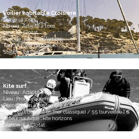
Voilier habitable Croisière
Durée : 3 jours
Niveau : Adapté à tous
Lieu : La Ciotat
Période : juin à septembre
Tarif : A partir de 60€ €
Station : La Ciotat
Kite surf
Niveau : Adapté à tous
Lieu : Promenade Franà§ois Mulet
Période : juin à septembre
Tarif : 40 ( dépose en mer classique) / 55 (surveillée ) €
Acteur nautique : kite horizons
Station : La Ciotat