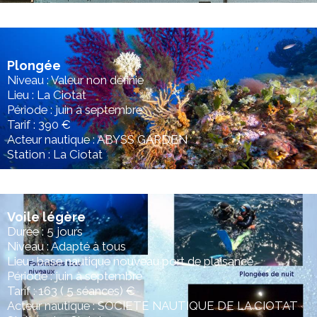
Plongée
Niveau : Valeur non définie
Lieu : La Ciotat
Période : juin à septembre
Tarif : 390 €
Acteur nautique : ABYSS GARDEN
Station : La Ciotat
Voile légère
Durée : 5 jours
Niveau : Adapté à tous
Lieu : base nautique nouveau port de plaisance
Période : juin à septembre
Tarif : 163 ( 5 séances) €
Acteur nautique : SOCIETE NAUTIQUE DE LA CIOTAT