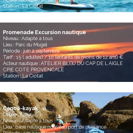
Station : La Ciotat
Promenade Excursion nautique
Niveau : Adapté à tous
Lieu : Parc du Mugel
Période : juin à septembre
Tarif : 15 ( adultes) / 10 (enfants de moins de 12 ans) €
Acteur nautique : ATELIER BLEU DU CAP DE L AIGLE
CPIE COTE PROVENCALE
Station : La Ciotat
Canoë-kayak
Durée : 1 jour
Niveau : Adapté à tous
Lieu : base nautique nouveau port de plaisance