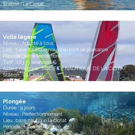
Station : La Ciotat
Voile légère
Niveau : Adapté à tous
Lieu : base nautique nouveau port de plaisance
Période : juin à septembre
Tarif : 163 (5 séances) €
Acteur nautique : SOCIETE NAUTIQUE DE LA CIOTAT
Station : La Ciotat
Plongée
Durée : 9 jours
Niveau : Perfectionnement
Lieu : base nautique la ciotat
Période : juin à septembre
Tarif : 955 €