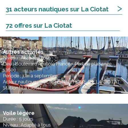
>
31 acteurs nautiques sur La Ciotat
72 offres sur La Ciotat
Autres activités
Niveau : Adapté à tous
Lieu : Boulevard Anatole France - Port de plaisance
13600
Période : juin à septembre
Acteur nautique : SOCIETE NAUTIQUE DE LA CIOTAT
Station : La Ciotat
Voile légère
Durée : 5 jours
Niveau : Adapté à tous