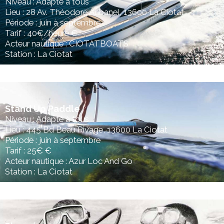
Niveau : Adapté à tous
Lieu : 28 Av. Théodore Aubanel, 13600 La Ciotat
Période : juin à septembre
Tarif : 40€/heure €
Acteur nautique : CIOTATBOATS
Station : La Ciotat
Stand Up Paddle
Niveau : Adapté à tous
Lieu : 445 Bd Beau Rivage, 13600 La Ciotat
Période : juin à septembre
Tarif : 25€ €
Acteur nautique : Azur Loc And Go
Station : La Ciotat