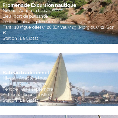
Promenade Excursion nautique
Niveau : Adapté à tous
Lieu : port de plaisance
Période : juin à septembre
Tarif : 18 (figuerolles)/ 26 (En Vau)/29 (Morgiou)/32 (Sor
€
Station : La Ciotat
Bateau traditionnel
Niveau : Adapté à tous
Lieu : La Ciotat, France
Période : juin à septembre
Acteur nautique : sibylle
Station : La Ciotat