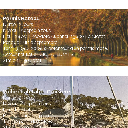
Permis Bateau
Durée : 2 jours
Niveau : Adapté à tous
Lieu : 28 Av. Théodore Aubanel, 13600 La Ciotat
Période : juin à septembre
Tarif : 319€/ 200€ si détenteur d'un permis mer €
Acteur nautique : CIOTATBOATS
Station : La Ciotat
Voilier habitable Croisière
Durée : 3 jours
Niveau : Adapté à tous
Lieu : La Ciotat
Période : juin à septembre
Tarif : A partir de 60€ €
Station : La Ciotat