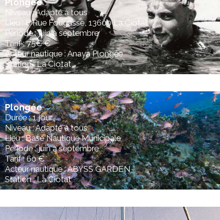
Plongée
Niveau : Adapté à tous
Lieu : 8 Rue Fougasse, 13600 La Ciotat
Période : juin à septembre
Tarif : 75€ €
Acteur nautique : Anaya Plongée
Station : La Ciotat
Plongée
Durée : 1 jour
Niveau : Adapté à tous
Lieu : Base Nautique Municipale
Période : juin à septembre
Tarif : 60 €
Acteur nautique : ABYSS GARDEN
Station : La Ciotat