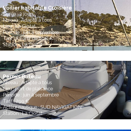
Voilier habitable Croisière
Durée : 3 jours
Niveau : Adapté à tous
Lieu : La Ciotat
Période : juin à septembre
Tarif : A partir de 60€ €
Station : La Ciotat
Permis Bateau
Niveau : Adapté à tous
Lieu : port de plaisance
Période : juin à septembre
Tarif : 299 €
Acteur nautique : SUD NAVIGATION
Station : La Ciotat