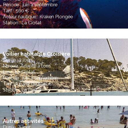
Période : juin à septembre
Tarif : 560 €
Acteur nautique : Kraken Plongée
Station : La Ciotat
Voilier habitable Croisière
Durée : 3 jours
Niveau : Adapté à tous
Lieu : La Ciotat
Période : juin à septembre
Tarif : A partir de 60€ €
Station : La Ciotat
Autres activités
Durée : 1 jour