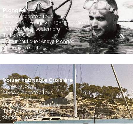
Plongée
Niveau : Adapté à tous
Lieu : 8 Rue Fougasse, 13600 La Ciotat
Période : juin à septembre
Tarif : 75€ €
Acteur nautique : Anaya Plongée
Station : La Ciotat
Voilier habitable Croisière
Durée : 3 jours
Niveau : Adapté à tous
Lieu : La Ciotat
Période : juin à septembre
Tarif : A partir de 60€ €
Station : La Ciotat