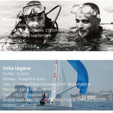
Plongée
Niveau : Adapté à tous
Lieu : 8 Rue Fougasse, 13600 La Ciotat
Période : mai à septembre
Tarif : 75€ €
Station : La Ciotat
Voile légère
Durée : 5 jours
Niveau : Adapté à tous
Lieu : base nautique nouveau port de plaisance
Période : juin à septembre
Tarif : 163 ( 5 séances) €
Acteur nautique : SOCIETE NAUTIQUE DE LA CIOTAT
Station : La Ciotat