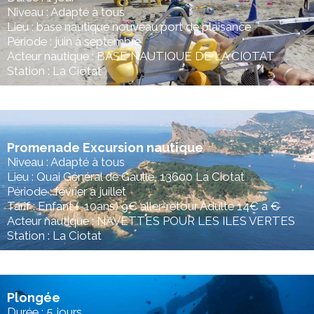
Niveau : Adapté à tous
Lieu : base nautique nouveau port de plaisance
Période : juin à septembre
Acteur nautique : BASE NAUTIQUE DE LA CIOTAT
Station : La Ciotat
Promenade Excursion nautique
Niveau : Adapté à tous
Lieu : Quai Général de Gaulle, 13600 La Ciotat
Période : février à juillet
Tarif : Enfant (-10ans) 9€ aller-retour Adulte 14€ a €
Acteur nautique : NAVETTES POUR LES ILES VERTES
Station : La Ciotat
Plongée
Durée : 5 jours