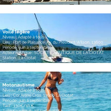
Voile légère
Niveau : Adapté à tous
Lieu : Port de Plaisance, Av. du Président Wilson, 13600
Période : juin à septembre
Acteur nautique : SOCIETE NAUTIQUE DE LA CIOTAT
Station : La Ciotat
Motonautisme
Niveau : Adapté à tous
Lieu : Cor Arène Cros, 13600 La Ciotat
Période : juin à septembre
Tarif : 130€/1h €
Acteur nautique : jet surf massilia