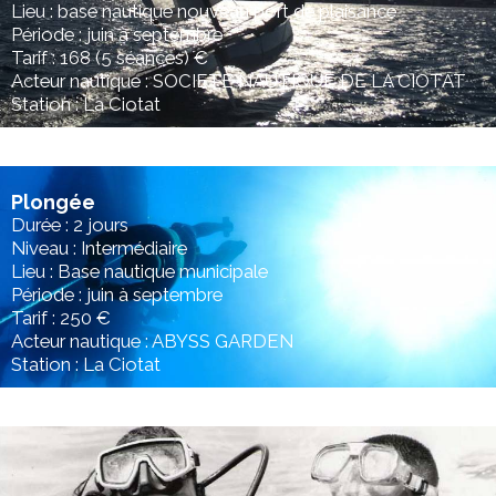
Lieu : base nautique nouveau port de plaisance
Période : juin à septembre
Tarif : 168 (5 séances) €
Acteur nautique : SOCIETE NAUTIQUE DE LA CIOTAT
Station : La Ciotat
Plongée
Durée : 2 jours
Niveau : Intermédiaire
Lieu : Base nautique municipale
Période : juin à septembre
Tarif : 250 €
Acteur nautique : ABYSS GARDEN
Station : La Ciotat