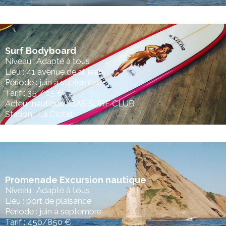
Surf Bodyboard
Niveau : Adapté à tous
Lieu : 41 avenue de st jean
Période : juin à septembre
Tarif : 35 / 15 €
Acteur nautique : GAS SURF CLUB
Station : La Ciotat
Promenade Excursion nautique
Niveau : Adapté à tous
Lieu : port de plaisance
Période : juin à septembre
Tarif : 450/850 €