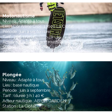
Motonautisme
Niveau : Adapté à tous
Lieu : Cor Arène Cros, 13600 La Ciotat
Période : juin à septembre
Tarif : 75€ 1/2h €
Acteur nautique : jet surf massilia
Station : La Ciotat
Plongée
Niveau : Adapté à tous
Lieu : base nautique
Période : juin à septembre
Tarif : (durée 3 h ) 40 €
Acteur nautique : ABYSS GARDEN
Station : La Ciotat