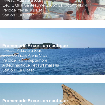
Niveau : Adapté à tous
Lieu : 1 Quai Ganteaume, 13600 La Ciotat SNSM
Période : février à juillet
Station : La Ciotat
Promenade Excursion nautique
Niveau : Adapté à tous
Lieu : corniche Arène Cros
Période : juin à septembre
Acteur nautique : jet surf massilia
Station : La Ciotat
Promenade Excursion nautique