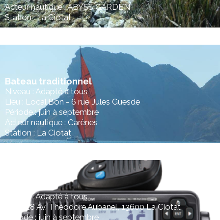
Acteur nautique : ABYSS GARDEN
Station : La Ciotat
Bateau traditionnel
Niveau : Adapté à tous
Lieu : Local Bon - 6 rue Jules Guesde
Période : juin à septembre
Acteur nautique : Carènes
Station : La Ciotat
Permis Bateau
Durée : 2 jours
Niveau : Adapté à tous
Lieu : 28 Av. Théodore Aubanel, 13600 La Ciotat
Période : juin à septembre