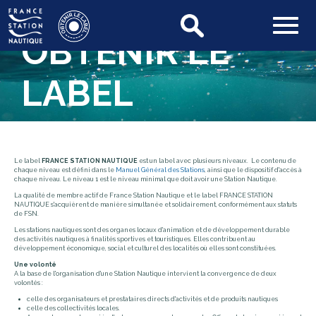
OBTENIR LE
LABEL
Le label
FRANCE STATION NAUTIQUE
est un label avec plusieurs niveaux. Le contenu de
chaque niveau est défini dans le
Manuel Général des Stations
, ainsi que le dispositif d'accès à
chaque niveau. Le niveau 1 est le niveau minimal que doit avoir une Station Nautique.
La qualité de membre actif de France Station Nautique et le label FRANCE STATION
NAUTIQUE s'acquièrent de manière simultanée et solidairement, conformément aux statuts
de FSN.
Les stations nautiques sont des organes locaux d'animation et de développement durable
des activités nautiques à finalités sportives et touristiques. Elles contribuent au
développement économique, social et culturel des localités où elles sont constituées.
Une volonté
A la base de l'organisation d'une Station Nautique intervient la convergence de deux
volontés :
celle des organisateurs et prestataires directs d'activités et de produits nautiques
celle des collectivités locales.