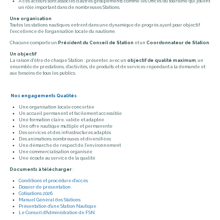
A ces acteurs sont associés d'autres groupements comme les Offices du tourisme qui jouent
un rôle important dans de nombreuses Stations.
Une organisation
Toutes les stations nautiques entrent dans une dynamique de progrès ayant pour objectif
l'excellence de l'organisation locale du nautisme.
Chacune comporte un
Président du Conseil de Station
et un
Coordonnateur de Station
.
Un objectif
La raison d'être de chaque Station : présenter, avec un
objectif de qualité maximum
, un
ensemble de prestations, d'activités, de produits et de services répondant à la demande et
aux besoins de tous les publics.
Nos engagements Qualités
Une organisation locale concertée
Un accueil permanent et facilement accessible
Une formation claire, valide et adaptée
Une offre nautique multiple et permanente
Des services et des infrastructures adaptés
Des animations nombreuses et diversifiées
Une démarche de respect de l'environnement
Une commercialisation organisée
Une écoute au service de la qualité
Documents à télécharger
:
Conditions et procédure d'accès
Dossier de présentation
Cotisations 2026
Manuel Général des Stations
Présentation d'une Station Nautique
Le Conseil d'Administration de FSN