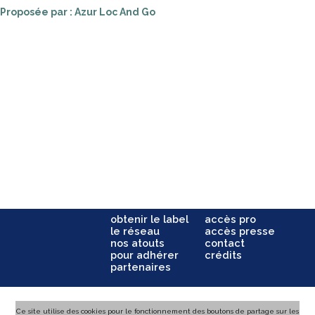
Proposée par : Azur Loc And Go
obtenir le label
accès pro
le réseau
accès presse
nos atouts
contact
pour adhérer
crédits
partenaires
Ce site utilise des cookies pour le fonctionnement des boutons de partage sur les