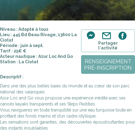
Niveau : Adapté à tous
Lieu : 445 Bd Beau Rivage, 13600 La
Ciotat
Partager
Période : juin à sept.
l'activité
Tarif : 25€ €
Acteur nautique : Azur Loc And Go
RENSEIGNEMENT
Station : La Ciotat
PRÉ-INSCRIPTION
Descriptif :
Dans une des plus belles baies du monde et au cœur de son parc
national des calanques.
Azur Loc and Go vous propose une expérience inédite avec ses
canoës kayaks transparents et ses Steps Paddles.
Vous naviguerez en toute tranquillité sur une eau turquoise toute en
profitant des fonds marins et d’un cadre idyllique.
Les sensations sont garanties, des découvertes époustouflantes pour
des instants inoubliables.