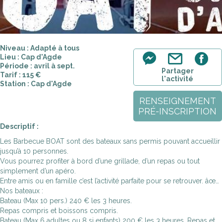
Niveau : Adapté à tous
Lieu : Cap d'Agde
Période : avril à sept.
Partager
Tarif : 115 €
l'activité
Station : Cap d'Agde
RENSEIGNEMENT
PRÉ-INSCRIPTION
Descriptif :
Les Barbecue BOAT sont des bateaux sans permis pouvant accueillir
jusqu’à 10 personnes.
Vous pourrez profiter à bord d’une grillade, d’un repas ou tout
simplement d’un apéro.
Entre amis ou en famille c’est l’activité parfaite pour se retrouver. âœ…
Nos bateaux :
Bateau (Max 10 pers.) 240 € les 3 heures.
Repas compris et boissons compris.
Bateau (Max 6 adultes ou 8 si enfants) 200 € les 3 heures. Repas et