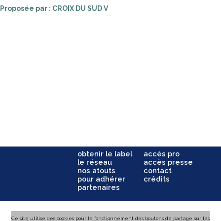
Proposée par : CROIX DU SUD V
obtenir le label
accès pro
le réseau
accès presse
nos atouts
contact
pour adhérer
crédits
partenaires
Ce site utilise des cookies pour le fonctionnement des boutons de partage sur les