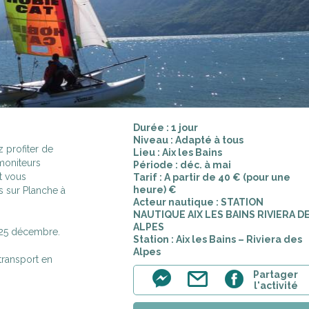
Durée : 1 jour
Niveau : Adapté à tous
 profiter de
Lieu : Aix les Bains
 moniteurs
Période : déc. à mai
t vous
Tarif : A partir de 40 € (pour une
heure) €
 sur Planche à
Acteur nautique : STATION
NAUTIQUE AIX LES BAINS RIVIERA D
ALPES
t 25 décembre.
Station : Aix les Bains – Riviera des
Alpes
transport en
m
Partager
l'activité