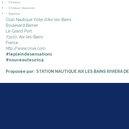
• Chèque
• Chèque Vacances
• Espèces
Club Nautique Voile d'Aix-les-Bains
Boulevard Barrier
Le Grand Port
73100, Aix-les-Bains
France
http://www.cnva.com
#lepleindesensations
#nouveautes2019
Proposée par : STATION NAUTIQUE AIX LES BAINS RIVIERA D