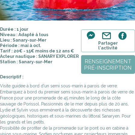
Durée : 1 jour
Niveau : Adapté à tous
Lieu : Sanary-sur-Mer
Partager
Période : mai à oct.
l'activité
Tarif : 20€ - 15€ moins de 12 ans €
Acteur nautique : SANARY EXPLORER
RENSEIGNEMENT
Station : Sanary-sur-Mer
PRÉ-INSCRIPTION
Descriptif :
Visite guidée à bord d'un semi sous-marin à parois de verre.
Embarquez à bord du premier semi sous-marin à parois de verre de
France pour une promenade de 45 minutes le long de la côte
sauvage de Porissol. Passionnés de le mer depuis plus de 20 ans,
Lydie et Sylvin vous emmènent à la découverte des richesses
géologiques, historiques et sous-marines du littoral Sanaryen. Pour
les grands et les petits.
Possibilité de profiter de la promenade sur le pont ou en cabine à
vision sous-marine. Sorties nocturnes avec projecteurs immergés.