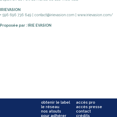
IRIEVASION
+ 596 696 736 649 | contact@irievasion.com | www.irievasion.com/
Proposée par : IRIE EVASION
obtenir le label
accès pro
le réseau
accès presse
nos atouts
contact
pour adhérer
crédits