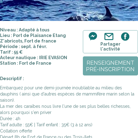
Niveau : Adapté à tous
Lieu : Port de Plaisance Etang
Z'abricots, Fort de france
Partager
Période : sept. à févr.
l'activité
Tarif : 55 €
Acteur nautique : IRIE EVASION
RENSEIGNEMENT
Station : Fort de France
PRÉ-INSCRIPTION
Descriptif :
Embarquez pour une demi-journée inoubliable au milieu des
dauphins ( ainsi que d'autres espèces de mammifère marin selon la
saison).
La mer des caraïbes nous livre l'une de ses plus belles richesses,
alors pourquoi s'en priver
Durée : 4h
Tarif adulte : 55€ | Tarif enfant : 35€ (3 à 12 ans)
Collation offerte
Départ 8h de Fort de France ou des Trois-Ilets