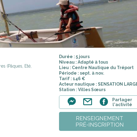
Durée : 5 jours
Niveau : Adapté à tous
es (Pâques, Eté,
Lieu : Centre Nautique du Tréport
Période : sept. à nov.
Tarif : 146 €
Acteur nautique : SENSATION LARG
Station : Villes Sœurs
Partager
l'activité
RENSEIGNEMENT
PRÉ-INSCRIPTION