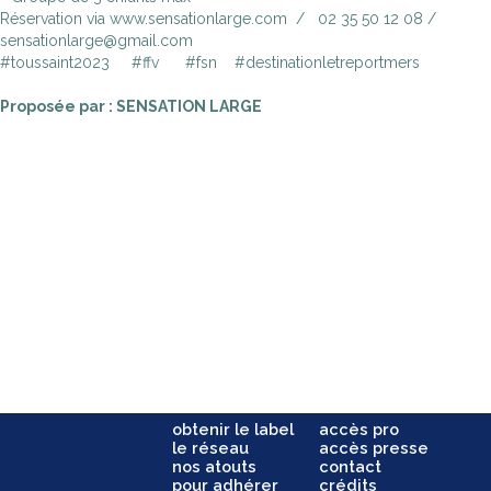
Réservation via www.sensationlarge.com / 02 35 50 12 08 /
sensationlarge@gmail.com
#toussaint2023 #ffv #fsn #destinationletreportmers
Proposée par : SENSATION LARGE
obtenir le label
accès pro
le réseau
accès presse
nos atouts
contact
pour adhérer
crédits