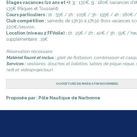
Stages vacances (10 ans et +):
3j : 130€, 5j : 180€ (vacances d'été
135€ (Pâques et Toussaint).
Cours particuliers :
1h : 55€ / 2h : 105€ / 3h : 155€ / 4h : 180€ /
Club compétition :
samedis de 13h30 à 17h30 (hors vacances scol
220€/session.
Location (niveau 2 FFVoile)
:
1h :
25€ / 2h : 40€ / 3h : 55€ / he
supplémentaire : 15€
Réservation nécessaire.
Matériel fourni et inclus :
gilet de flottaison, combinaison et casqu
Services :
vestiaires, douches et toilettes, tables de pique-nique, 
(wifi et vidéoprojecteur).
OUVERTURE DE MARS A FIN NOVEMBRE.
Proposée par : Pôle Nautique de Narbonne