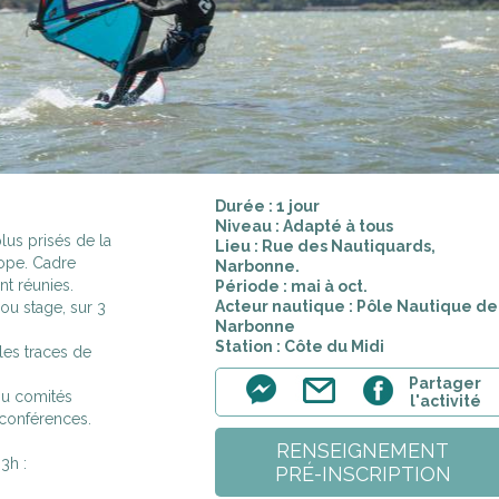
Durée : 1 jour
Niveau : Adapté à tous
lus prisés de la
Lieu : Rue des Nautiquards,
rope. Cadre
Narbonne.
nt réunies.
Période : mai à oct.
Acteur nautique : Pôle Nautique de
ou stage, sur 3
Narbonne
Station : Côte du Midi
les traces de
Partager
ou comités
l'activité
 conférences.
RENSEIGNEMENT
3h :
PRÉ-INSCRIPTION