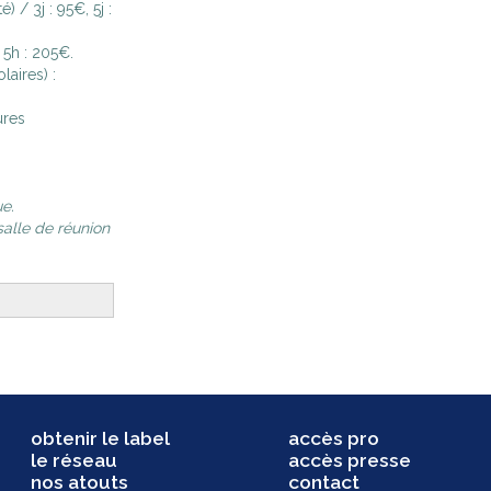
) / 3j : 95€, 5j :
 5h : 205€.
aires) :
ures
e.
salle de réunion
obtenir le label
accès pro
le réseau
accès presse
nos atouts
contact