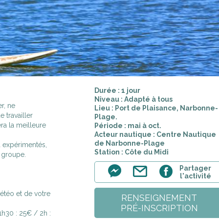
Durée : 1 jour
Niveau : Adapté à tous
r, ne
Lieu : Port de Plaisance, Narbonne-
 travailler
Plage.
era la meilleure
Période : mai à oct.
Acteur nautique : Centre Nautique
de Narbonne-Plage
à expérimentés,
Station : Côte du Midi
n groupe.
Partager
l'activité
étéo et de votre
RENSEIGNEMENT
PRÉ-INSCRIPTION
1h30 : 25€ / 2h :