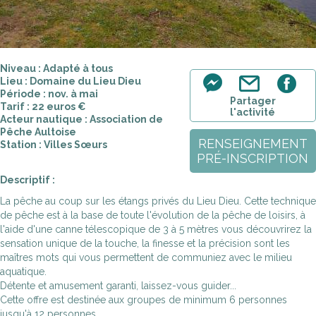
Niveau : Adapté à tous
Lieu : Domaine du Lieu Dieu
Période : nov. à mai
Partager
Tarif : 22 euros €
l'activité
Acteur nautique : Association de
Pêche Aultoise
RENSEIGNEMENT
Station : Villes Sœurs
PRÉ-INSCRIPTION
Descriptif :
La pêche au coup sur les étangs privés du Lieu Dieu. Cette technique
de pêche est à la base de toute l'évolution de la pêche de loisirs, à
l'aide d'une canne télescopique de 3 à 5 mètres vous découvrirez la
sensation unique de la touche, la finesse et la précision sont les
maîtres mots qui vous permettent de communiez avec le milieu
aquatique.
Détente et amusement garanti, laissez-vous guider...
Cette offre est destinée aux groupes de minimum 6 personnes
jusqu'à 12 personnes.