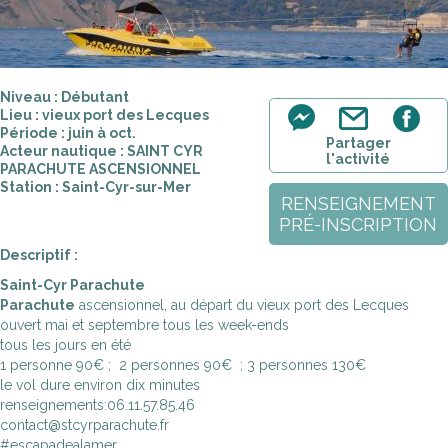
Niveau : Débutant
Lieu : vieux port des Lecques
Période : juin à oct.
Partager
Acteur nautique : SAINT CYR
l'activité
PARACHUTE ASCENSIONNEL
Station : Saint-Cyr-sur-Mer
RENSEIGNEMENT
PRÉ-INSCRIPTION
Descriptif :
Saint-Cyr Parachute
Parachute
ascensionnel, au départ du vieux port des Lecques
ouvert mai et septembre tous les week-ends
tous les jours en été
1 personne 90€ ; 2 personnes 90€ ; 3 personnes 130€
le vol dure environ dix minutes
renseignements:06.11.57.85.46
contact@stcyrparachute.fr
#escapadealamer