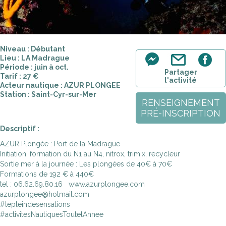
Niveau : Débutant
Lieu : LA Madrague
Période : juin à oct.
Partager
Tarif : 27 €
l'activité
Acteur nautique : AZUR PLONGEE
Station : Saint-Cyr-sur-Mer
RENSEIGNEMENT
PRÉ-INSCRIPTION
Descriptif :
AZUR Plongée : Port de la Madrague
Initiation, formation du N1 au N4, nitrox, trimix, recycleur
Sortie mer à la journée : Les plongées de 40€ à 70€
Formations de 192 € à 440€
tel : 06.62.69.80.16 www.azurplongee.com
azurplongee@hotmail.com
#lepleindesensations
#activitesNautiquesToutelAnnee