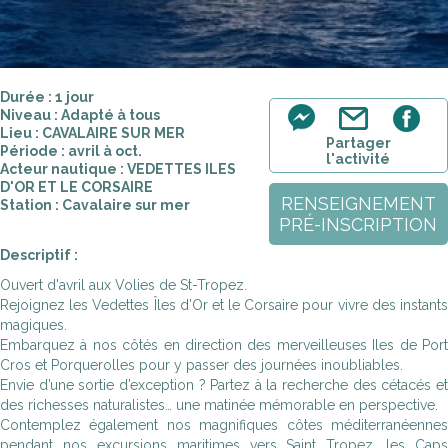
Durée : 1 jour
Niveau : Adapté à tous
Lieu : CAVALAIRE SUR MER
Partager
Période : avril à oct.
l'activité
Acteur nautique : VEDETTES ILES
D'OR ET LE CORSAIRE
RENSEIGNEMENT
Station : Cavalaire sur mer
PRÉ-INSCRIPTION
Descriptif :
Ouvert d'avril aux Volies de St-Tropez.
Rejoignez les Vedettes Îles d’Or et le Corsaire pour vivre des instants
magiques.
Embarquez à nos côtés en direction des merveilleuses Iles de Port
Cros et Porquerolles pour y passer des journées inoubliables.
Envie d’une sortie d’exception ? Partez à la recherche des cétacés et
des richesses naturalistes… une matinée mémorable en perspective.
Contemplez également nos magnifiques côtes méditerranéennes
pendant nos excursions maritimes vers Saint Tropez, les Caps