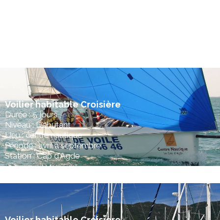
Niveau : Adapté à tous
Lieu : Saint Valery en Caux
Tarif : 35.00 €
Acteur nautique : Club Nautique Valeriquais
Voilier habitable Croisière
Durée : 5 jours
Niveau : Débutant
Lieu : centre nautique
Période : avril à septembre
Station : Cap d'Agde
Voilier habitable Croisière