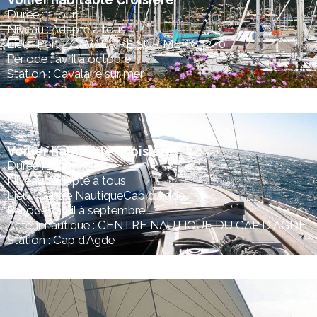
Durée : 1 jour
Niveau : Adapté à tous
Lieu : Port - CAVALAIRE SUR MER 83240
Période : avril à octobre
Station : Cavalaire sur mer
Voilier habitable Croisière
Durée : 1 jour
Niveau : Adapté à tous
Lieu : Centre NautiqueCap d'Agde
Période : avril à septembre
Acteur nautique : CENTRE NAUTIQUE DU CAP D AGDE
Station : Cap d'Agde