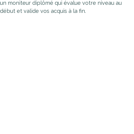
un moniteur diplômé qui évalue votre niveau au
début et valide vos acquis à la fin.
Voile : Régate et entraînement
Durée : 1.00
Niveau : Tous
Lieu : Saint Valery en Caux
Tarif : 68.00 €
Acteur nautique : Club Nautique Valeriquais
Voile : Défi Greenwinch 2026
Durée : 2.00
Niveau : Adapté à tous
Lieu : Saint Valery en Caux
Tarif : 190.00 €