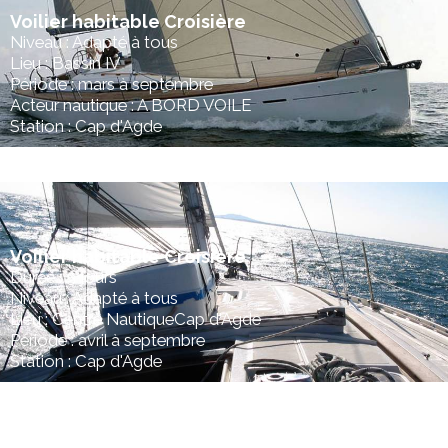
Voilier habitable Croisière
Niveau : Adapté à tous
Lieu : Bassin IV
Période : mars à septembre
Acteur nautique : A BORD VOILE
Station : Cap d'Agde
Voilier habitable Croisière
Durée : 5 jours
Niveau : Adapté à tous
Lieu : Centre NautiqueCap d'Agde
Période : avril à septembre
Station : Cap d'Agde