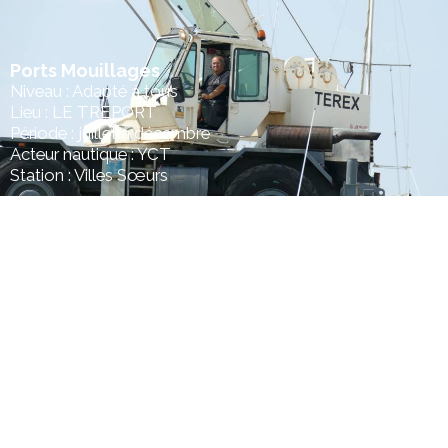
Ports Mouillages
Niveau : Adapté à tous
Lieu : LE TREPORT
Période : juillet à décembre
Acteur nautique : YCT
Station : Villes Sœurs