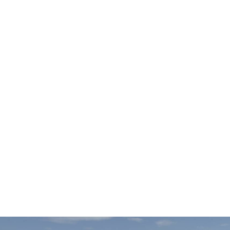
Voile : Stage AQUALIS 7 / 11 ans 2026
Durée : 5.00
Niveau : Adapté à tous
Lieu : AIX-LES-BAINS
Tarif : 30.00 €
Acteur nautique : Club Nautique Voile d'Aix-les-bains
Voile : Stage AQUALIS 4 / 7 ans 2026
Durée : 5.00
Niveau : Adapté à tous
Lieu : AIX-LES-BAINS
Tarif : 30.00 €
Acteur nautique : Club Nautique Voile d'Aix-les-bains