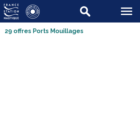
29 offres Ports Mouillages
Kayak : Paddle ou kayak en autonomie
Durée : 1.00
Niveau : Adapté à tous
Lieu : GRAVELINES
Tarif : 3.00 €
Acteur nautique : PAarc des Rives de l'Aa
Voile : Régate et entraînement